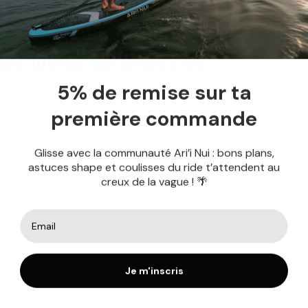
Aucun produit trouvé
isez moins de filtres ou
supprimer
5% de remise sur ta
première commande
Glisse avec la communauté Ari’i Nui : bons plans,
astuces shape et coulisses du ride t’attendent au
creux de la vague ! 🌴
Liens rapides
Je m'inscris
s-Vente
Politique de livraison
Politique de retour & remboursement
Poli
Conditions de vente
Conditions d’utilisation
Mentions légales