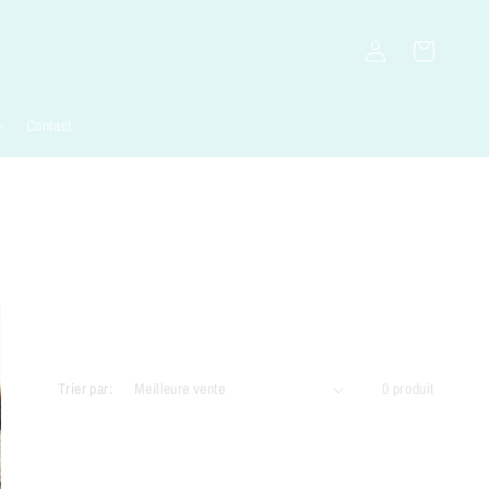
Se
Panier
connecter
Contact
Trier par:
0 produit