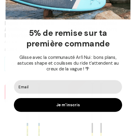
Pagaie Paddle Réglable
Pagaie paddle réglable
Aluminium &
carbone/fibre de verre
5% de remise sur ta
Polycarbonate
Fournisseur:
ARII NUI
première commande
Fournisseur:
ARII NUI
Prix
Promotion
207,98 €
259,98 €
Prix
Promotion
Depuis 71,99 €
89,99 €
régulier
Glisse avec la communauté Ari’i Nui : bons plans,
régulier
astuces shape et coulisses du ride t’attendent au
Choisissez les options
Ajouter au panier
creux de la vague ! 🌴
20%
20%
Je m'inscris