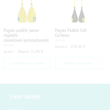
Pagaie paddle junior
Pagaie Paddle Full
réglable
Carbone
aluminium/polycarbonate
Fournisseur:
ARII NUI
Fournisseur:
ARII NUI
Prix
Promotion
279,99 €
349,99 €
Prix
Promotion
Depuis 71,99 €
89,99 €
régulier
régulier
Choisissez les options
Ajouter au panier
Liens rapides
Contact