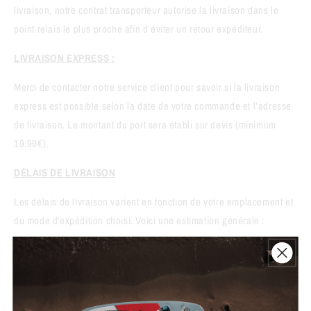
livraison, notre contrat transporteur autorise la livraison dans le
point relais le plus proche afin d’éviter un retour expéditeur.
LIVRAISON EXPRESS :
Merci de contacter notre service client pour savoir si la livraison
express est possible selon la date de votre commande et l’adresse
de livraison. Le montant du port sera établi sur devis (minimum
19.99€).
DÉLAIS DE LIVRAISON
Les délais de livraison varient en fonction de votre emplacement et
du mode d'expédition choisi. Voici une estimation générale :
FRANCE :
Livraison Standard :
2 à 3 jours
ouvrés (Corse + 3 à 5 jours
ouvrés)